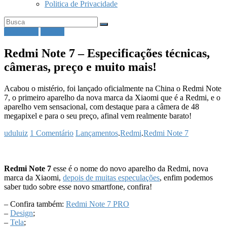
Politica de Privacidade
Novidades
Xiaomi
Redmi Note 7 – Especificações técnicas,
câmeras, preço e muito mais!
Acabou o mistério, foi lançado oficialmente na China o Redmi Note
7, o primeiro aparelho da nova marca da Xiaomi que é a Redmi, e o
aparelho vem sensacional, com destaque para a câmera de 48
megapixel e para o seu preço, afinal vem realmente barato!
uduluiz
1 Comentário
Lançamentos
.
Redmi
.
Redmi Note 7
Redmi Note 7
esse é o nome do novo aparelho da Redmi, nova
marca da Xiaomi,
depois de muitas especulações
, enfim podemos
saber tudo sobre esse novo smartfone, confira!
– Confira também:
Redmi Note 7 PRO
–
Design
;
–
Tela
;