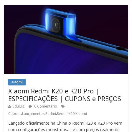
Xiaomi
Xiaomi Redmi K20 e K20 Pro |
ESPECIFICAÇÕES | CUPONS e PREÇOS
uduluiz
0 Comentário
.
.
.
.
Cupons
Lançamentos
Redmi
Redmi K20
Xiaomi
Lançado oficialmente na China o Redmi K20 e K20 Pro vem
com configurações monstruosas e com preços realmente