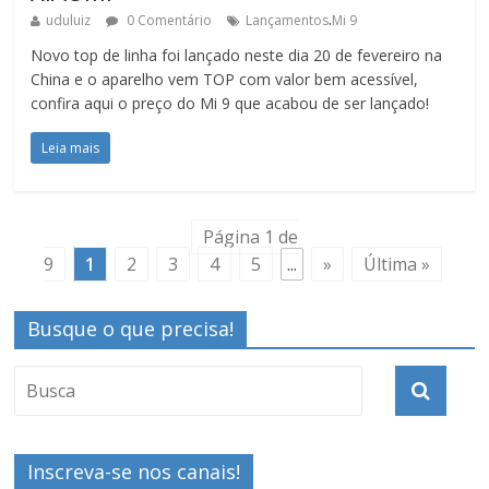
.
uduluiz
0 Comentário
Lançamentos
Mi 9
Novo top de linha foi lançado neste dia 20 de fevereiro na
China e o aparelho vem TOP com valor bem acessível,
confira aqui o preço do Mi 9 que acabou de ser lançado!
Leia mais
Página 1 de
9
1
2
3
4
5
...
»
Última »
Busque o que precisa!
Inscreva-se nos canais!