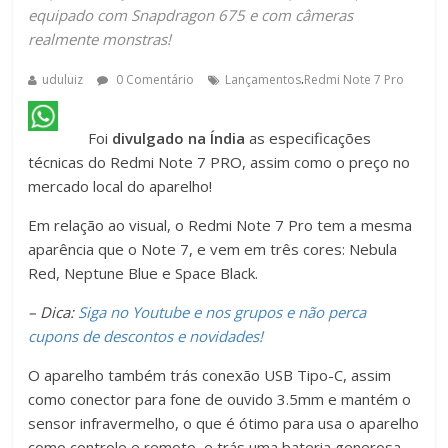
equipado com Snapdragon 675 e com câmeras
realmente monstras!
.
uduluiz
0 Comentário
Lançamentos
Redmi Note 7 Pro
Foi
divulgado na Índia
as especificações
técnicas do Redmi Note 7 PRO, assim como o preço no
mercado local do aparelho!
Em relação ao visual, o Redmi Note 7 Pro tem a mesma
aparência que o Note 7, e vem em três cores: Nebula
Red, Neptune Blue e Space Black.
– Dica:
Siga no Youtube e nos grupos e não perca
cupons de descontos e novidades!
O aparelho também trás conexão USB Tipo-C, assim
como conector para fone de ouvido 3.5mm e mantém o
sensor infravermelho, o que é ótimo para usa o aparelho
como controle e remoto, e trás uma bateria generosa