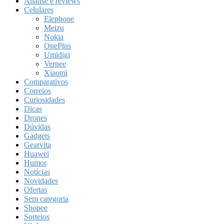
Análise e reviews
Celulares
Elephone
Meizu
Nokia
OnePlus
Umidigi
Vernee
Xiaomi
Comparativos
Correios
Curiosidades
Dicas
Drones
Dúvidas
Gadgets
Gearvita
Huawei
Humor
Notícias
Novidades
Ofertas
Sem categoria
Shopee
Sorteios