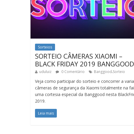
Sorteios
SORTEIO CÂMERAS XIAOMI –
BLACK FRIDAY 2019 BANGGOOD
.
uduluiz
0 Comentário
Banggood
Sorteio
Veja como participar do sorteio e concorrer a vari
câmeras de segurança da Xiaomi totalmente na fai
uma cortesia especial da Banggood nesta BlackFri
2019.
Leia mais