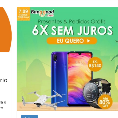
rio
sa é
to