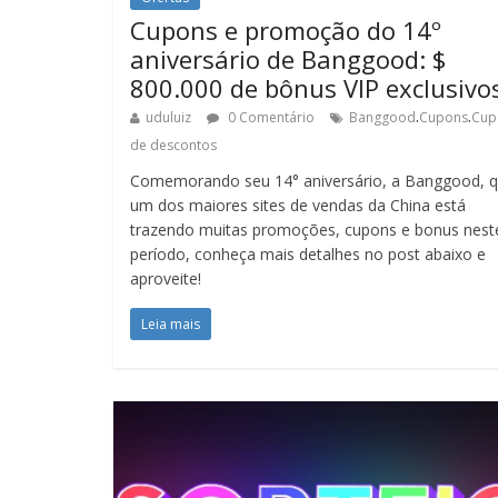
Cupons e promoção do 14º
aniversário de Banggood: $
800.000 de bônus VIP exclusivo
.
.
uduluiz
0 Comentário
Banggood
Cupons
Cup
de descontos
Comemorando seu 14° aniversário, a Banggood, q
um dos maiores sites de vendas da China está
trazendo muitas promoções, cupons e bonus nest
período, conheça mais detalhes no post abaixo e
aproveite!
Leia mais