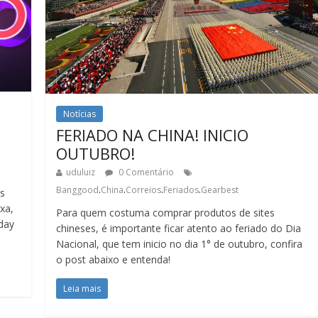
Notícias
FERIADO NA CHINA! INICIO
OUTUBRO!
uduluiz
0 Comentário
.
.
.
.
Banggood
China
Correios
Feriados
Gearbest
as
xa,
Para quem costuma comprar produtos de sites
day
chineses, é importante ficar atento ao feriado do Dia
Nacional, que tem inicio no dia 1° de outubro, confira
o post abaixo e entenda!
Leia mais