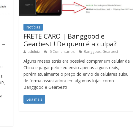
Notícias
FRETE CARO | Banggood e
 –
Gearbest ! De quem é a culpa?
.
uduluiz
6 Comentários
Banggood
Gearbest
Alguns meses atrás era possível comprar um celular da
io
China e pagar pelo seu envio apenas alguns reais,
porém atualmente o preço do envio de celulares subiu
es
de forma assustadora em algumas lojas como
BR,
Banggood e Gearbest!
da
Leia mais