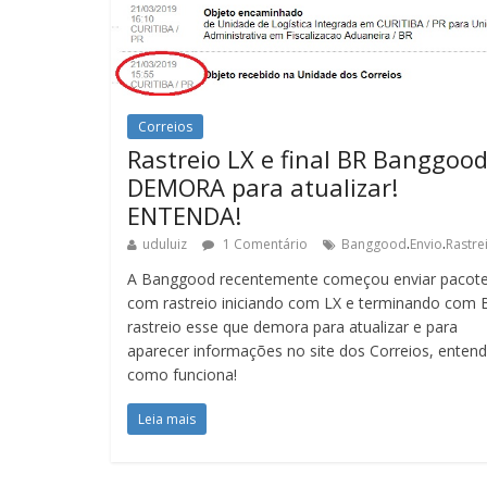
Correios
Rastreio LX e final BR Banggood
DEMORA para atualizar!
ENTENDA!
.
.
uduluiz
1 Comentário
Banggood
Envio
Rastre
A Banggood recentemente começou enviar pacot
com rastreio iniciando com LX e terminando com 
rastreio esse que demora para atualizar e para
aparecer informações no site dos Correios, enten
como funciona!
Leia mais