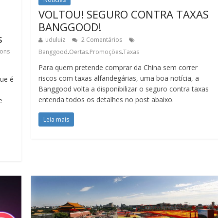
VOLTOU! SEGURO CONTRA TAXAS
BANGGOOD!
s
uduluiz
2 Comentários
.
.
.
ons
Banggood
Oertas
Promoções
Taxas
Para quem pretende comprar da China sem correr
riscos com taxas alfandegárias, uma boa notícia, a
ue é
Banggood volta a disponibilizar o seguro contra taxas
entenda todos os detalhes no post abaixo.
e
Leia mais