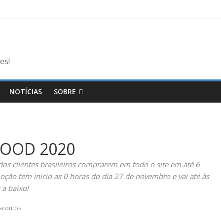
es!
NOTÍCIAS
SOBRE
GOOD 2020
dos clientes brasileiros comprarem em todo o site em até 6
oção tem inicio as 0 horas do dia 27 de novembro e vai até às
 a baixo!
scontos