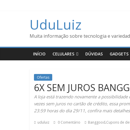
UduLuiz
Muita informação sobre tecnologia e variedad
INÍCIO
CELULARES
DÚVIDAS
GADGETS
Ofertas
6X SEM JUROS BANG
A loja está trazendo novamente a possibilidade 
vezes sem juros no cartão de crédito, essa prom
23:59 horas do dia 29/11, confira mais detalhes
.
uduluiz
0 Comentário
Banggood
Cupons de de