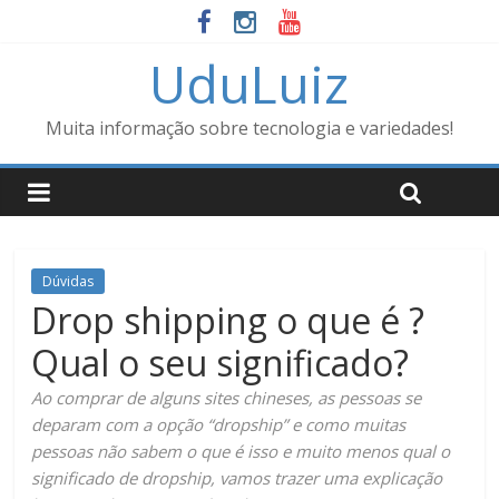
UduLuiz
Muita informação sobre tecnologia e variedades!
Dúvidas
Drop shipping o que é ?
Qual o seu significado?
Ao comprar de alguns sites chineses, as pessoas se
deparam com a opção “dropship” e como muitas
pessoas não sabem o que é isso e muito menos qual o
significado de dropship, vamos trazer uma explicação