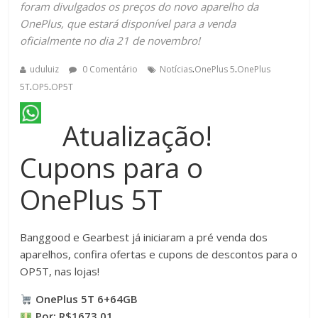
foram divulgados os preços do novo aparelho da
OnePlus, que estará disponível para a venda
oficialmente no dia 21 de novembro!
.
.
uduluiz
0 Comentário
Notícias
OnePlus 5
OnePlus
.
.
5T
OP5
OP5T
Atualização!
Cupons para o
OnePlus 5T
Banggood e Gearbest já iniciaram a pré venda dos
aparelhos, confira ofertas e cupons de descontos para o
OP5T, nas lojas!
OnePlus 5T 6+64GB
Por: R$1673.01