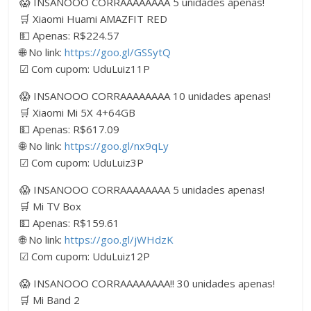
😱 INSANOOO CORRAAAAAAAA 5 unidades apenas!
🛒 Xiaomi Huami AMAZFIT RED
💵 Apenas: R$224.57
🌐 No link:
https://goo.gl/GSSytQ
☑ Com cupom: UduLuiz11P
😱 INSANOOO CORRAAAAAAAA 10 unidades apenas!
🛒 Xiaomi Mi 5X 4+64GB
💵 Apenas: R$617.09
🌐 No link:
https://goo.gl/nx9qLy
☑ Com cupom: UduLuiz3P
😱 INSANOOO CORRAAAAAAAA 5 unidades apenas!
🛒 Mi TV Box
💵 Apenas: R$159.61
🌐 No link:
https://goo.gl/jWHdzK
☑ Com cupom: UduLuiz12P
😱 INSANOOO CORRAAAAAAAA!! 30 unidades apenas!
🛒 Mi Band 2