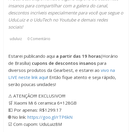
insanos para compartilhar com a galera do canal,
descontos incríveis especialmente para você que segue o
UduLuiz e o UduTech no Youtube e demais redes
sociais!
uduluiz
0 Comentário
Estarei publicando aqui
a partir das 19 horas
(Horário
de Brasília)
cupons de descontos insanos
para
diversos produtos da Gearbest, e estarei ao
vivo na
LIVE neste link aqui
! Então fique atento e seja rápido,
serão poucas unidades!
⚠ ATENÇÃO!!!! EXCLUSIVO!!!!
🛒 Xiaomi Mi 6 ceramica 6+128GB
💵 Por apenas: R$1299.17
🌐 No link:
https://goo.gl/rTP6kN
☑ Com cupom: UduLuiz8M