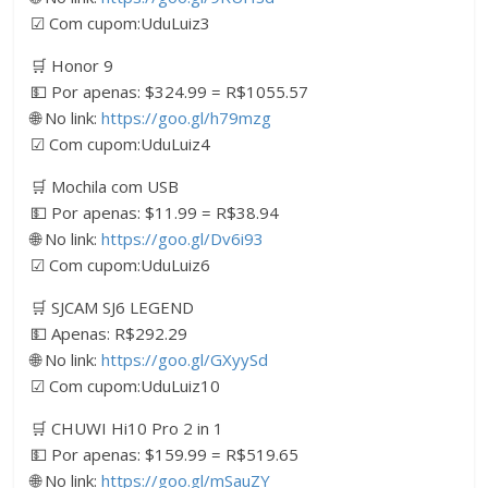
☑ Com cupom:UduLuiz3
🛒 Honor 9
💵 Por apenas: $324.99 = R$1055.57
🌐 No link:
https://goo.gl/h79mzg
☑ Com cupom:UduLuiz4
🛒 Mochila com USB
💵 Por apenas: $11.99 = R$38.94
🌐 No link:
https://goo.gl/Dv6i93
☑ Com cupom:UduLuiz6
🛒 SJCAM SJ6 LEGEND
💵 Apenas: R$292.29
🌐 No link:
https://goo.gl/GXyySd
☑ Com cupom:UduLuiz10
🛒 CHUWI Hi10 Pro 2 in 1
💵 Por apenas: $159.99 = R$519.65
🌐 No link:
https://goo.gl/mSauZY