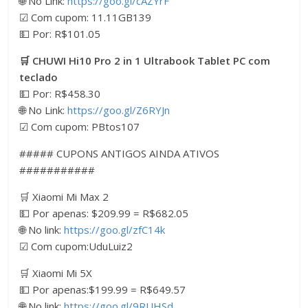
🌐 No Link:
https://goo.gl/cAZYrF
☑ Com cupom: 11.11GB139
💵 Por: R$101.05
🛒 CHUWI Hi10 Pro 2 in 1 Ultrabook Tablet PC com
teclado
💵 Por: R$458.30
🌐 No Link:
https://goo.gl/Z6RYJn
☑ Com cupom: PBtos107
##### CUPONS ANTIGOS AINDA ATIVOS
###########
🛒 Xiaomi Mi Max 2
💵 Por apenas: $209.99 = R$682.05
🌐 No link:
https://goo.gl/zfC14k
☑ Com cupom:UduLuiz2
🛒 Xiaomi Mi 5X
💵 Por apenas:$199.99 = R$649.57
🌐 No link:
https://goo.gl/9RUHSd