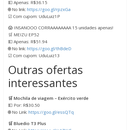
💵 Apenas: R$36.15
🌐 No link:
https://goo.gl/rpzxGa
☑ Com cupom: UduLuiz1P
😱 INSANOOO CORRAAAAAAAA 15 unidades apenas!
🛒 MEIZU EP52
💵 Apenas: R$51.94
🌐 No link:
https://goo.gl/thBdeD
☑ Com cupom: UduLuiz13
Outras ofertas
interessantes
🛒 Mochila de viagem – Exército verde
💵 Por: R$30.50
🌐 No Link:
https://goo.gl/essQTq
🛒 Bluedio T3 Plus