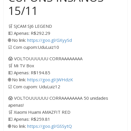
15/11
🛒 SJCAM SJ6 LEGEND
💵 Apenas: R$292.29
🌐 No link:
https://goo.gl/GXyySd
☑ Com cupom:UduLuiz10
😱 VOLTOUUUUUU CORRAAAAAAAA
🛒 Mi TV Box
💵 Apenas: R$194.85
🌐 No link:
https://goo.gl/jWHdzK
☑ Com cupom: UduLuiz12
😱 VOLTOUUUUUU CORRAAAAAAAA 50 unidades
apenas!
🛒 Xiaomi Huami AMAZFIT RED
💵 Apenas: R$259.81
🌐 No link:
https://goo.gl/GSSytQ