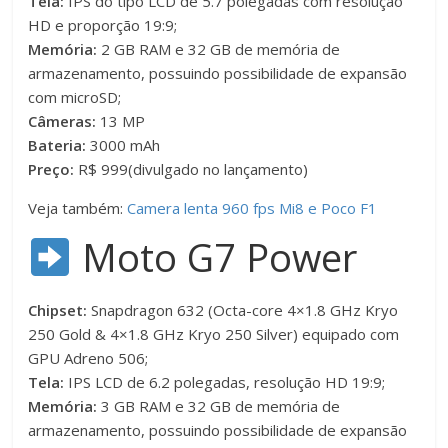
Tela:
IPS do tipo LCD de 5.7 polegadas com resolução
HD e proporção 19:9;
Memória:
2 GB RAM e 32 GB de memória de
armazenamento, possuindo possibilidade de expansão
com microSD;
Câmeras:
13 MP
Bateria:
3000 mAh
Preço:
R$ 999(divulgado no lançamento)
Veja também:
Camera lenta 960 fps Mi8 e Poco F1
Moto G7 Power
Chipset:
Snapdragon 632 (Octa-core 4×1.8 GHz Kryo
250 Gold & 4×1.8 GHz Kryo 250 Silver) equipado com
GPU Adreno 506;
Tela:
IPS LCD de 6.2 polegadas, resolução HD 19:9;
Memória:
3 GB RAM e 32 GB de memória de
armazenamento, possuindo possibilidade de expansão