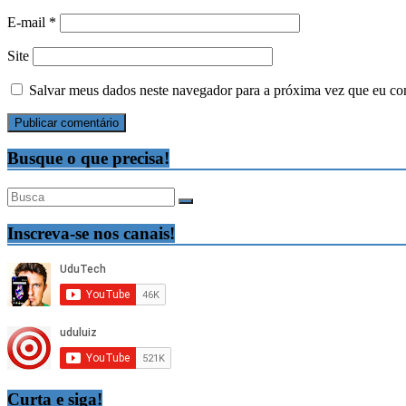
E-mail
*
Site
Salvar meus dados neste navegador para a próxima vez que eu co
Busque o que precisa!
Inscreva-se nos canais!
Curta e siga!