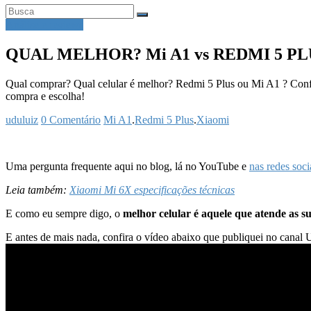
Análise e reviews
QUAL MELHOR? Mi A1 vs REDMI 5 PLUS –
Qual comprar? Qual celular é melhor? Redmi 5 Plus ou Mi A1 ? Confira
compra e escolha!
uduluiz
0 Comentário
Mi A1
.
Redmi 5 Plus
.
Xiaomi
Uma pergunta frequente aqui no blog, lá no YouTube e
nas redes soci
Leia também:
Xiaomi Mi 6X especificações técnicas
E como eu sempre digo, o
melhor celular é aquele que atende as 
E antes de mais nada, confira o vídeo abaixo que publiquei no canal