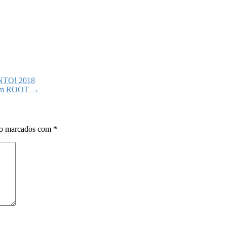
NTO! 2018
 sem ROOT
→
ão marcados com
*