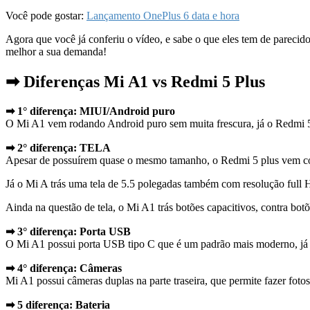
Você pode gostar:
Lançamento OnePlus 6 data e hora
Agora que você já conferiu o vídeo, e sabe o que eles tem de parecid
melhor a sua demanda!
➡ Diferenças Mi A1 vs Redmi 5 Plus
➡ 1° diferença: MIUI/Android puro
O Mi A1 vem rodando Android puro sem muita frescura, já o Redmi
➡ 2° diferença: TELA
Apesar de possuírem quase o mesmo tamanho, o Redmi 5 plus vem co
Já o Mi A trás uma tela de 5.5 polegadas também com resolução ful
Ainda na questão de tela, o Mi A1 trás botões capacitivos, contra bot
➡ 3° diferença: Porta USB
O Mi A1 possui porta USB tipo C que é um padrão mais moderno, já o
➡ 4° diferença: Câmeras
Mi A1 possui câmeras duplas na parte traseira, que permite fazer fot
➡ 5 diferença: Bateria