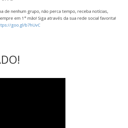
ipa de nenhum grupo, não perca tempo, receba notícias,
mpre em 1° mão! Siga através da sua rede social favorita!
ttps://goo.gl/b7hUvC
ADO!