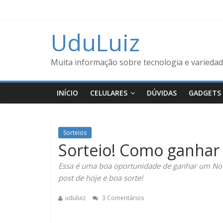
UduLuiz
Muita informação sobre tecnologia e variedad
INÍCIO
CELULARES
DÚVIDAS
GADGETS
Sorteios
Sorteio! Como ganhar
Essa é uma boa oportunidade de ganhar um Note
post de hoje e boa sorte!
uduluiz
3 Comentários