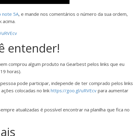
o note 5A
, e mande nos comentários o número da sua ordem,
k acima.
l/uRVEcv
ê entender!
quem comprou algum produto na Gearbest pelos links que eu
19 horas).
 pessoa pode participar, independe de ter comprado pelos links
 ações colocadas no link
https://goo.gl/uRVEcv
para aumentar
pre atualizadas é possível encontrar na planilha que fica no
ais