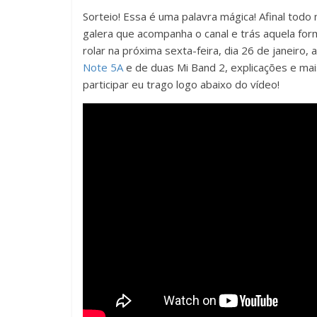
Sorteio! Essa é uma palavra mágica! Afinal to
galera que acompanha o canal e trás aquela fo
rolar na próxima sexta-feira, dia 26 de janeiro,
Note 5A
e de duas Mi Band 2, explicações e mais
participar eu trago logo abaixo do vídeo!