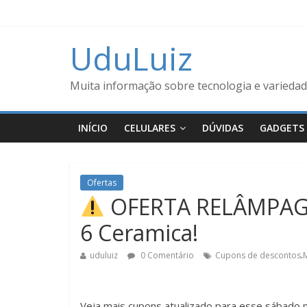
UduLuiz
Muita informação sobre tecnologia e variedad
INÍCIO
CELULARES
DÚVIDAS
GADGETS
Ofertas
OFERTA RELÂMPAGO
6 Ceramica!
.
uduluiz
0 Comentário
Cupons de descontos
Veja mais cupons atualizado para esse sábado n