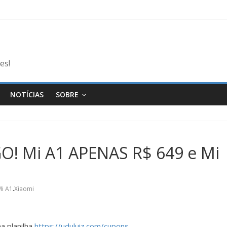
es!
NOTÍCIAS
SOBRE
! Mi A1 APENAS R$ 649 e Mi
.
Mi A1
Xiaomi
a planilha
https://uduluiz.com/cupons