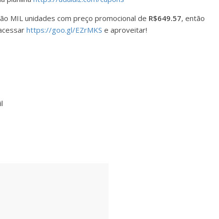
 São MIL unidades com preço promocional de
R$649.57
, então
 acessar
https://goo.gl/EZrMKS
e aproveitar!
l