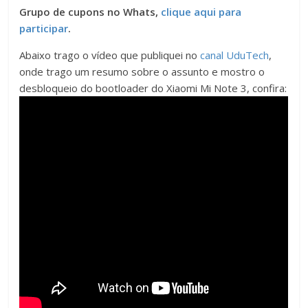
Grupo de cupons no Whats,
clique aqui para
participar
.
Abaixo trago o vídeo que publiquei no
canal UduTech
,
onde trago um resumo sobre o assunto e mostro o
desbloqueio do bootloader do Xiaomi Mi Note 3, confira: