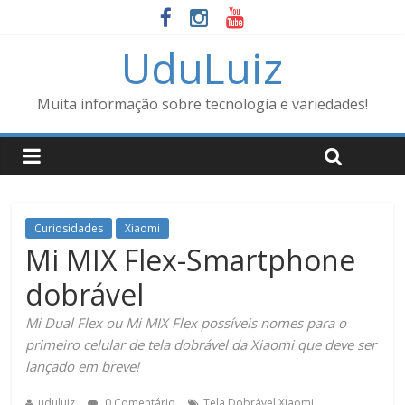
UduLuiz
Muita informação sobre tecnologia e variedades!
Curiosidades
Xiaomi
Mi MIX Flex-Smartphone
dobrável
Mi Dual Flex ou Mi MIX Flex possíveis nomes para o
primeiro celular de tela dobrável da Xiaomi que deve ser
lançado em breve!
.
uduluiz
0 Comentário
Tela Dobrável
Xiaomi