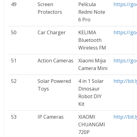
49
Screen
Película
https://g
Protectors
Redmi Note
6 Pro
50
Car Charger
KELIMA
https://go
Bluetooth
Wireless FM
51
Action Cameras
Xiaomi Mijia
https://g
Camera Mini
52
Solar Powered
4 in 1 Solar
http://bit
Toys
Dinosaur
Robot DIY
Kit
53
IP Cameras
XIAOMI
http://bit
CHUANGMI
720P