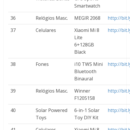
Smartwatch
36
Relógios Masc.
MEGIR 2068
http://bit.
37
Celulares
Xiaomi Mi 8
http://bit
Lite
6+128GB
Black
38
Fones
i10 TWS Mini
http://bit
Bluetooth
Binaural
39
Relógios Masc.
Winner
http://bit
F1205158
40
Solar Powered
6-in-1 Solar
http://bi
Toys
Toy DIY Kit
41
Celulares
Xiaomi Mi 8
http://bit