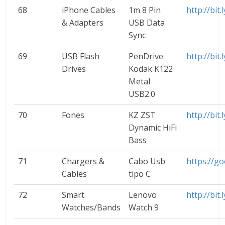
68
iPhone Cables
1m 8 Pin
http://bit
& Adapters
USB Data
Sync
69
USB Flash
PenDrive
http://bit
Drives
Kodak K122
Metal
USB2.0
70
Fones
KZ ZST
http://bit
Dynamic HiFi
Bass
71
Chargers &
Cabo Usb
https://g
Cables
tipo C
72
Smart
Lenovo
http://bi
Watches/Bands
Watch 9