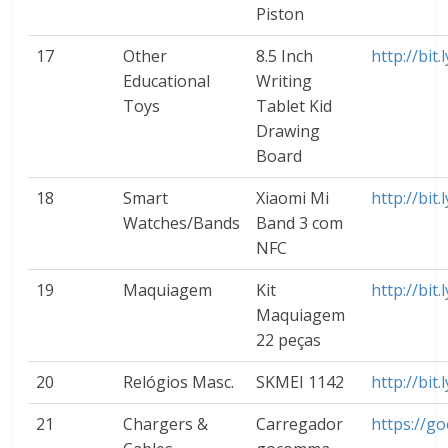
Piston
17
Other
8.5 Inch
http://bit
Educational
Writing
Toys
Tablet Kid
Drawing
Board
18
Smart
Xiaomi Mi
http://bit
Watches/Bands
Band 3 com
NFC
19
Maquiagem
Kit
http://bit
Maquiagem
22 peças
20
Relógios Masc.
SKMEI 1142
http://bi
21
Chargers &
Carregador
https://g