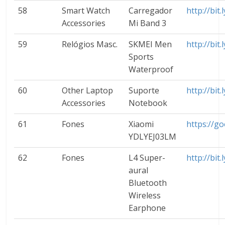
58
Smart Watch
Carregador
http://bit
Accessories
Mi Band 3
59
Relógios Masc.
SKMEI Men
http://bit
Sports
Waterproof
60
Other Laptop
Suporte
http://bit.
Accessories
Notebook
61
Fones
Xiaomi
https://go
YDLYEJ03LM
62
Fones
L4 Super-
http://bit
aural
Bluetooth
Wireless
Earphone