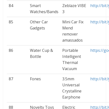
84
Smart
Zeblaze VIBE
http://bit
Watches/Bands
3
85
Other Car
Mini Car Fix
http://bit
Gadgets
Mend
remover
amassados
86
Water Cup &
Portable
https://go
Bottle
Intelligent
Thermal
Vacuum
87
Fones
3.5mm
http://bit
Universal
Crystalline
Earphone
88
Novelty Toys
Electric
http://bi