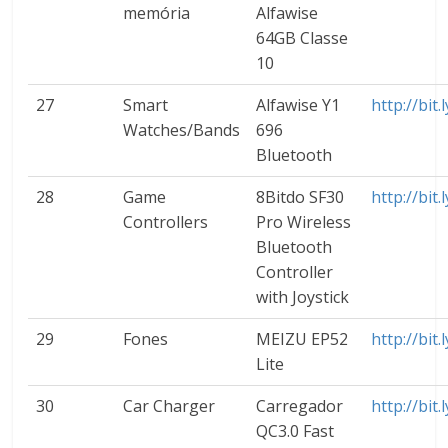
memória
Alfawise
64GB Classe
10
27
Smart
Alfawise Y1
http://bit
Watches/Bands
696
Bluetooth
28
Game
8Bitdo SF30
http://bi
Controllers
Pro Wireless
Bluetooth
Controller
with Joystick
29
Fones
MEIZU EP52
http://bit
Lite
30
Car Charger
Carregador
http://bit
QC3.0 Fast