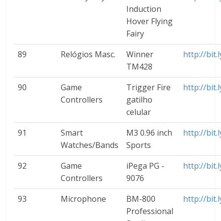
Induction
Hover Flying
Fairy
89
Relógios Masc.
Winner
http://bit
TM428
90
Game
Trigger Fire
http://bit.
Controllers
gatilho
celular
91
Smart
M3 0.96 inch
http://bit.
Watches/Bands
Sports
92
Game
iPega PG -
http://bit.
Controllers
9076
93
Microphone
BM-800
http://bit
Professional