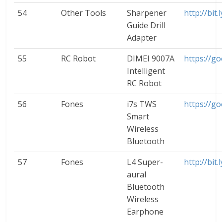
54
Other Tools
Sharpener
http://bit
Guide Drill
Adapter
55
RC Robot
DIMEI 9007A
https://go
Intelligent
RC Robot
56
Fones
i7s TWS
https://g
Smart
Wireless
Bluetooth
57
Fones
L4 Super-
http://bit
aural
Bluetooth
Wireless
Earphone