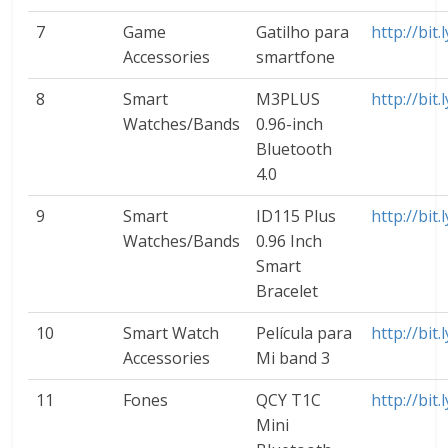
7
Game
Gatilho para
http://bit
Accessories
smartfone
8
Smart
M3PLUS
http://bit
Watches/Bands
0.96-inch
Bluetooth
4.0
9
Smart
ID115 Plus
http://bit
Watches/Bands
0.96 Inch
Smart
Bracelet
10
Smart Watch
Película para
http://bit.
Accessories
Mi band 3
11
Fones
QCY T1C
http://bit
Mini