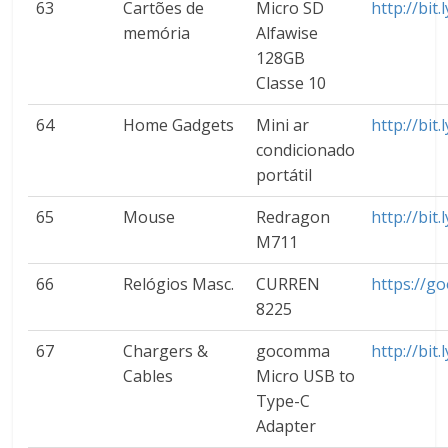
63
Cartões de
Micro SD
http://bit
memória
Alfawise
128GB
Classe 10
64
Home Gadgets
Mini ar
http://bit
condicionado
portátil
65
Mouse
Redragon
http://bit
M711
66
Relógios Masc.
CURREN
https://g
8225
67
Chargers &
gocomma
http://bit
Cables
Micro USB to
Type-C
Adapter