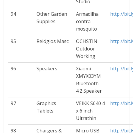
Studio
94
Other Garden
Armadilha
http://bit
Supplies
contra
mosquito
95
Relógios Masc.
OCHSTIN
http://bit
Outdoor
Working
96
Speakers
Xiaomi
http://bit
XMYX03YM
Bluetooth
4.2 Speaker
97
Graphics
VEIKK S640 4
http://bit
Tablets
x 6 inch
Ultrathin
98
Chargers &
Micro USB
http://bit