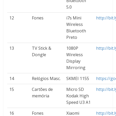
Bluetooth
5.0
12
Fones
i7s Mini
http://bit
Wireless
Bluetooth
Preto
13
TV Stick &
1080P
http://bit
Dongle
Wireless
Display
Mirroring
14
Relógios Masc.
SKMEI 1155
https://go
15
Cartões de
Micro SD
http://bit
memória
Kodak High
Speed U3 A1
16
Fones
Xiaomi
http://bit