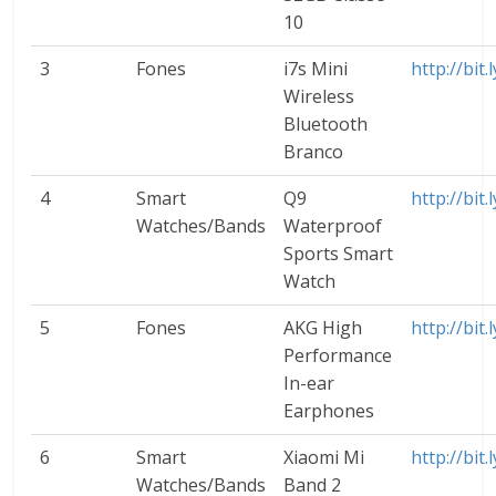
10
3
Fones
i7s Mini
http://bit.
Wireless
Bluetooth
Branco
4
Smart
Q9
http://bit
Watches/Bands
Waterproof
Sports Smart
Watch
5
Fones
AKG High
http://bit
Performance
In-ear
Earphones
6
Smart
Xiaomi Mi
http://bit
Watches/Bands
Band 2