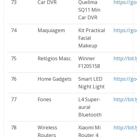
73
Car DVR
Quelima
https://go
SQ11 Min
Car DVR
74
Maquiagem
Kit Practical
https://g
Facial
Makeup
75
Relógios Masc.
Winner
http://bit
F1205158
76
Home Gadgets
Smart LED
https://g
Night Light
77
Fones
L4 Super-
http://bi
aural
Bluetooth
78
Wireless
Xiaomi Mi
http://bit
Routers
Router 4