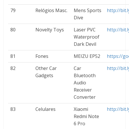
79
Relógios Masc.
Mens Sports
http://bit
Dive
80
Novelty Toys
Laser PVC
http://bit.
Waterproof
Dark Devil
81
Fones
MEIZU EP52
https://g
82
Other Car
Car
http://bit
Gadgets
Bluetooth
Audio
Receiver
Converter
83
Celulares
Xiaomi
http://bit
Redmi Note
6 Pro