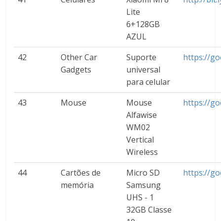
Lite
6+128GB
AZUL
42
Other Car
Suporte
https://g
Gadgets
universal
para celular
43
Mouse
Mouse
https://g
Alfawise
WM02
Vertical
Wireless
44
Cartões de
Micro SD
https://go
memória
Samsung
UHS - 1
32GB Classe