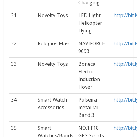
Charging
31
Novelty Toys
LED Light
http://bit
Helicopter
Flying
32
Relógios Masc.
NAVIFORCE
http://bit
9093
33
Novelty Toys
Boneca
http://bit
Electric
Induction
Hover
34
Smart Watch
Pulseira
http://bit
Accessories
metal Mi
Band 3
35
Smart
NO.1 F18
http://bit
Watches/Bands
GPS Sports