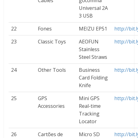
Cables
gocomma
Universal 2A
3 USB
22
Fones
MEIZU EP51
http://bi
23
Classic Toys
AEOFUN
http://bit
Stainless
Steel Straws
24
Other Tools
Business
http://bit
Card Folding
Knife
25
GPS
Mini GPS
http://bit
Accessories
Real-time
Tracking
Locator
26
Cartões de
Micro SD
http://bit