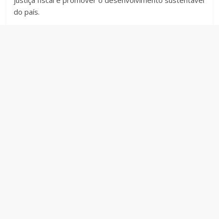
justiça fiscal e promover o desenvolvimento sustentável
do país.