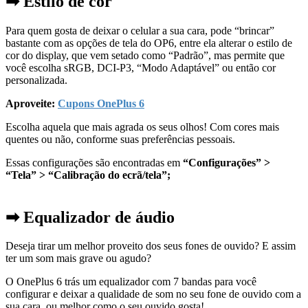
➡ Estilo de cor
Para quem gosta de deixar o celular a sua cara, pode “brincar”
bastante com as opções de tela do OP6, entre ela alterar o estilo de
cor do display, que vem setado como “Padrão”, mas permite que
você escolha sRGB, DCI-P3, “Modo Adaptável” ou então cor
personalizada.
Aproveite:
Cupons OnePlus 6
Escolha aquela que mais agrada os seus olhos! Com cores mais
quentes ou não, conforme suas preferências pessoais.
Essas configurações são encontradas em
“Configurações” >
“Tela” > “Calibração do ecrã/tela”;
➡ Equalizador de áudio
Deseja tirar um melhor proveito dos seus fones de ouvido? E assim
ter um som mais grave ou agudo?
O OnePlus 6 trás um equalizador com 7 bandas para você
configurar e deixar a qualidade de som no seu fone de ouvido com a
sua cara, ou melhor como o seu ouvido gosta!