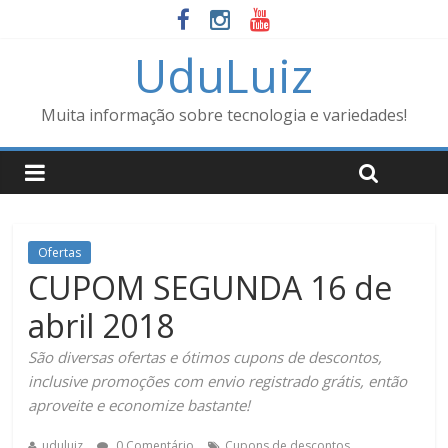
UduLuiz
Muita informação sobre tecnologia e variedades!
Ofertas
CUPOM SEGUNDA 16 de
abril 2018
São diversas ofertas e ótimos cupons de descontos,
inclusive promoções com envio registrado grátis, então
aproveite e economize bastante!
uduluiz
0 Comentário
Cupons de descontos