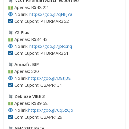
NO.1 F5 Smartwatch Esportivo
Apenas: R$48.22
No link:
https://goo.gl/qNFJYa
Com Cupom: PTBRMAR352
Y2 Plus
Apenas: R$34.43
No link:
https://goo.gl/JpRxnq
Com Cupom: PTBRMAR351
Amazfit BIP
Apenas: 220
No link:
https://goo.gl/D8tj38
Com Cupom: GBAPR131
Zeblaze VIBE 3
Apenas: R$89.58
No link:
https://goo.gl/Cq5zQo
Com Cupom: GBAPR129
AMAZFIT Pace