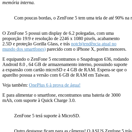
memória interna.
Com poucas bordas, o ZenFone 5 tem uma tela de até 90% na re
O ZenFone 5 possui um display de 6.2 polegadas, com uma
proporção 19:9 e resolução de 2246 x 1080 pixels, acabamento
2.5D e proteção Gorilla Glass, e trás
notch(tendência atual no
mundo dos smartfones)
parecido com o iPhone X, porém menores.
E equipando o ZenFone 5 encontramos o Snapdragon 636, rodando
Android 8.0 , 64 GB de armazenamento interno, possuindo suporte
a expansão com cartão microSD e 4 GB de RAM. Espera-se que o
aparelho possua a versão com 6 GB de RAM em Taiwan.
Veja também:
OnePlus 6 à prova de água!
E para alimentar o smartfone, encontramos uma bateria de 3000
mAh, com suporte à Quick Charge 3.0.
ZenFone 5 terá suporte à MicroSD.
Outro destaque ficam para as câmeras! O ASUS Zenfone 5 trás