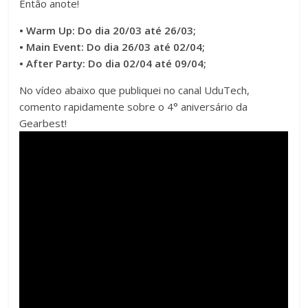
Então anote!
• Warm Up: Do dia 20/03 até 26/03;
• Main Event: Do dia 26/03 até 02/04;
• After Party: Do dia 02/04 até 09/04;
No vídeo abaixo que publiquei no canal UduTech,
comento rapidamente sobre o 4° aniversário da
Gearbest!